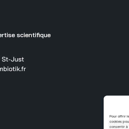
rtise scientifique
Pour offrir 
cookies pou
consentir à