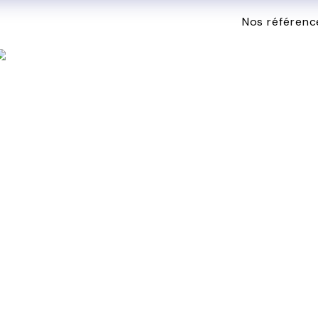
i sommes-nous
Notre savoir-faire
Nos référenc