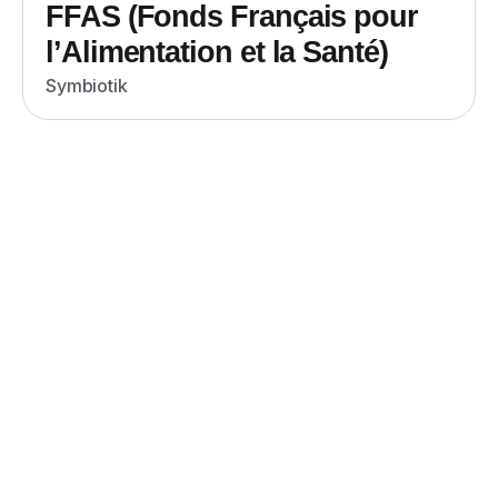
FFAS (Fonds Français pour
l’Alimentation et la Santé)
Symbiotik
Vous avez un projet à forte
empreinte scientifique ?
Symbiotik vous accompagne pour tous vos
projets nécessitant à la fois une expertise
scientifique et des compétences en
rédaction et communication.