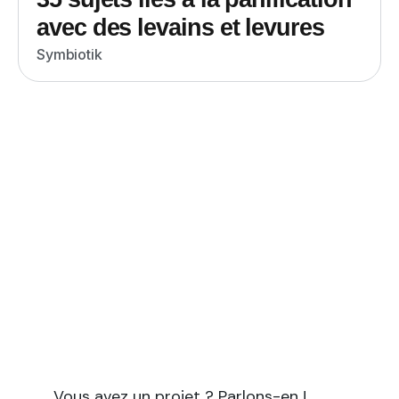
avec des levains et levures
Symbiotik
Vous avez un projet à forte
empreinte scientifique ?
Symbiotik vous accompagne pour tous vos
projets nécessitant à la fois une expertise
scientifique et des compétences en
rédaction et communication.
Vous avez un projet ? Parlons-en !