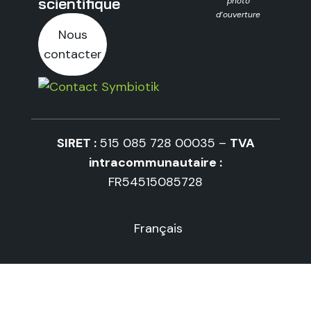
scientifique
photo
d’ouverture
Nous
contacter
SIRET :
515 085 728 00035 –
TVA
intracommunautaire :
FR54515085728
Français