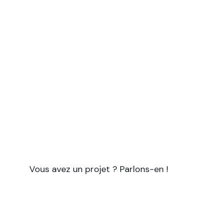
Vous avez un projet à forte
empreinte scientifique ?
Symbiotik vous accompagne pour tous vos
projets nécessitant à la fois une expertise
scientifique et des compétences en
rédaction et communication.
Vous avez un projet ? Parlons-en !