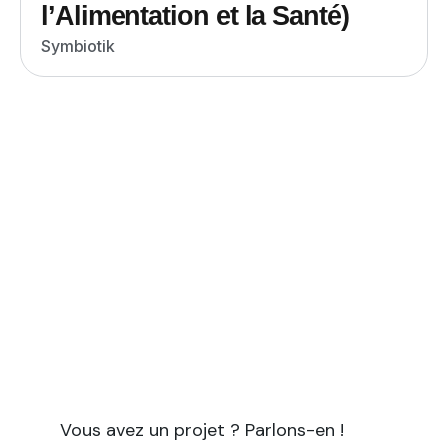
l’Alimentation et la Santé)
Symbiotik
Vous avez un projet à forte
empreinte scientifique ?
Symbiotik vous accompagne pour tous vos
projets nécessitant à la fois une expertise
scientifique et des compétences en
rédaction et communication.
Vous avez un projet ? Parlons-en !