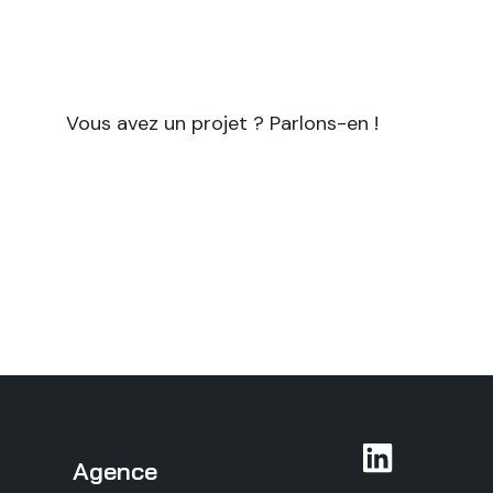
projets nécessitant à la fois une expertise
scientifique et des compétences en
rédaction et communication.
Vous avez un projet ? Parlons-en !
Agence