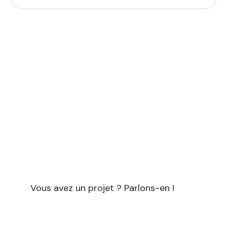
Vous avez un projet à forte
empreinte scientifique ?
Symbiotik vous accompagne pour tous vos
projets nécessitant à la fois une expertise
scientifique et des compétences en
rédaction et communication.
Vous avez un projet ? Parlons-en !