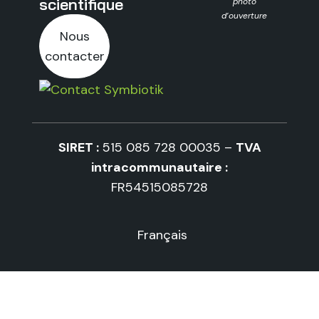
scientifique
photo
d’ouverture
Nous
contacter
SIRET :
515 085 728 00035 –
TVA
intracommunautaire :
FR54515085728
Français