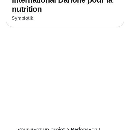
nutrition
Symbiotik
Vous avez un projet à forte
empreinte scientifique ?
Symbiotik vous accompagne pour tous vos
projets nécessitant à la fois une expertise
scientifique et des compétences en
rédaction et communication.
Vous avez un projet ? Parlons-en !