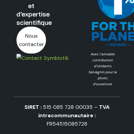
et
d’expertise
scientifique
Nous
contacter
Avec l’aimable
contribution
d’Umberto
Salvagnin pour la
photo
d’ouverture
SIRET :
515 085 728 00035 –
TVA
intracommunautaire :
FR54515085728