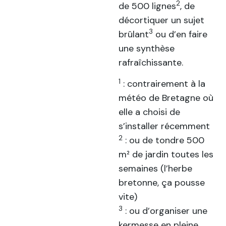
2
de 500 lignes
, de
décortiquer un sujet
3
brûlant
ou d’en faire
une synthèse
rafraîchissante.
1
: contrairement à la
météo de Bretagne où
elle a choisi de
s’installer récemment
2
: ou de tondre 500
m² de jardin toutes les
semaines (l’herbe
bretonne, ça pousse
vite)
3
: ou d’organiser une
kermesse en pleine