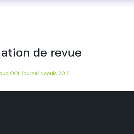
i sommes-nous
Notre savoir-faire
Nos référenc
ation de revue
ique OCL journal depuis 2012