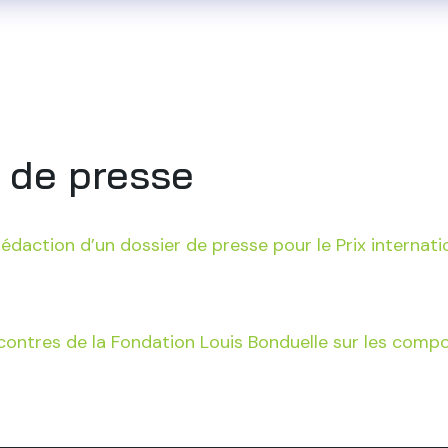
i sommes-nous
Notre savoir-faire
Nos référenc
 de presse
édaction d’un dossier de presse pour le Prix internati
ontres de la Fondation Louis Bonduelle sur les compo