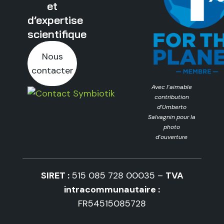
et
d’expertise
scientifique
Nous
contacter
Avec l’aimable
contribution
d’Umberto
Salvagnin pour la
photo
d’ouverture
SIRET :
515 085 728 00035 –
TVA
intracommunautaire :
FR54515085728