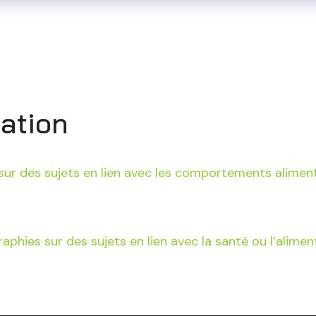
i sommes-nous
Notre savoir-faire
Nos référenc
ation
sur des sujets en lien avec les comportements alimenta
graphies sur des sujets en lien avec la santé ou l’alim