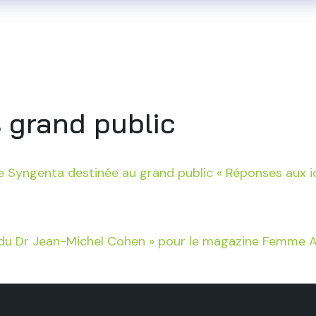
i sommes-nous
Notre savoir-faire
Nos référenc
s grand public
e Syngenta destinée au grand public « Réponses aux i
 du Dr Jean-Michel Cohen » pour le magazine Femme A